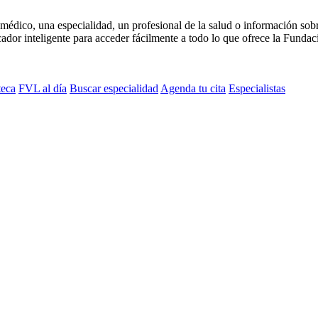
médico, una especialidad, un profesional de la salud o información sob
dor inteligente para acceder fácilmente a todo lo que ofrece la Fundaci
teca
FVL al día
Buscar especialidad
Agenda tu cita
Especialistas