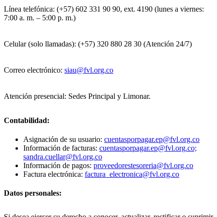
Línea telefónica: (+57) 602 331 90 90, ext. 4190 (lunes a viernes:
7:00 a. m. – 5:00 p. m.)
Celular (solo llamadas): (+57) 320 880 28 30 (Atención 24/7)
Correo electrónico:
siau@fvl.org.co
Atención presencial: Sedes Principal y Limonar.
Contabilidad:
Asignación de su usuario:
cuentasporpagar.ep@fvl.org.co
Información de facturas:
cuentasporpagar.ep@fvl.org.co;
sandra.cuellar@fvl.org.co
Información de pagos:
proveedorestesoreria@fvl.org.co
Factura electrónica:
factura_electronica@fvl.org.co
Datos personales:
Si desea ejercer su derecho a conocer, actualizar, rectificar o suprimir