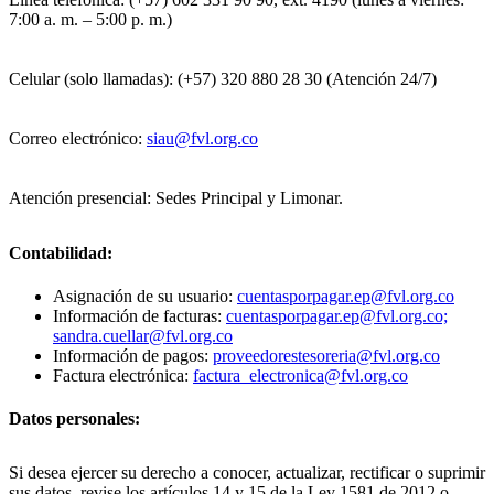
7:00 a. m. – 5:00 p. m.)
Celular (solo llamadas): (+57) 320 880 28 30 (Atención 24/7)
Correo electrónico:
siau@fvl.org.co
Atención presencial: Sedes Principal y Limonar.
Contabilidad:
Asignación de su usuario:
cuentasporpagar.ep@fvl.org.co
Información de facturas:
cuentasporpagar.ep@fvl.org.co;
sandra.cuellar@fvl.org.co
Información de pagos:
proveedorestesoreria@fvl.org.co
Factura electrónica:
factura_electronica@fvl.org.co
Datos personales:
Si desea ejercer su derecho a conocer, actualizar, rectificar o suprimir
sus datos, revise los artículos 14 y 15 de la Ley 1581 de 2012 o