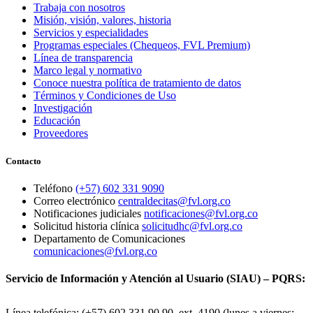
Trabaja con nosotros
Misión, visión, valores, historia
Servicios y especialidades
Programas especiales (Chequeos, FVL Premium)
Línea de transparencia
Marco legal y normativo
Conoce nuestra política de tratamiento de datos
Términos y Condiciones de Uso
Investigación
Educación
Proveedores
Contacto
Teléfono
(+57) 602 331 9090
Correo electrónico
centraldecitas@fvl.org.co
Notificaciones judiciales
notificaciones@fvl.org.co
Solicitud historia clínica
solicitudhc@fvl.org.co
Departamento de Comunicaciones
comunicaciones@fvl.org.co
Servicio de Información y Atención al Usuario (SIAU) – PQRS:
Línea telefónica: (+57) 602 331 90 90, ext. 4190 (lunes a viernes: