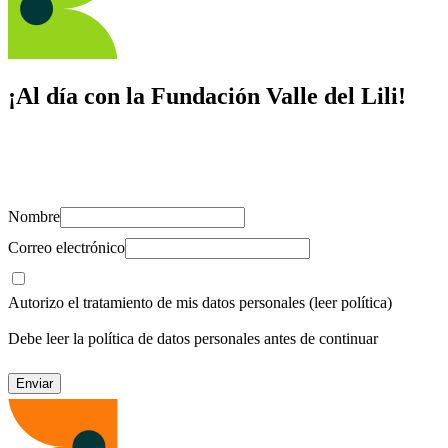
¡Al día con la Fundación Valle del Lili!
Suscríbete y recibe novedades, consejos de salud, artículos, videos y
recursos para cuidar de ti y los tuyos.
Nombre
Correo electrónico
Autorizo el tratamiento de mis datos personales
(leer política)
Debe leer la política de datos personales antes de continuar