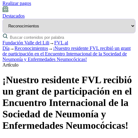
Realizar pagos
Destacados
Fundación Valle del Lili
→
FVL al
Día
→
Reconocimientos
→
¡Nuestro residente FVL recibió un grant
de participación en el Encuentro Internacional de la Sociedad de
Neumonía y Enfermedades Neumocócicas!
Artículo
¡Nuestro residente FVL recibió
un grant de participación en el
Encuentro Internacional de la
Sociedad de Neumonía y
Enfermedades Neumocócicas!