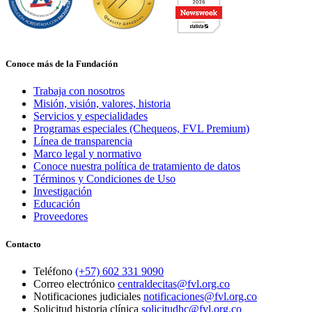
Conoce más de la Fundación
Trabaja con nosotros
Misión, visión, valores, historia
Servicios y especialidades
Programas especiales (Chequeos, FVL Premium)
Línea de transparencia
Marco legal y normativo
Conoce nuestra política de tratamiento de datos
Términos y Condiciones de Uso
Investigación
Educación
Proveedores
Contacto
Teléfono
(+57) 602 331 9090
Correo electrónico
centraldecitas@fvl.org.co
Notificaciones judiciales
notificaciones@fvl.org.co
Solicitud historia clínica
solicitudhc@fvl.org.co