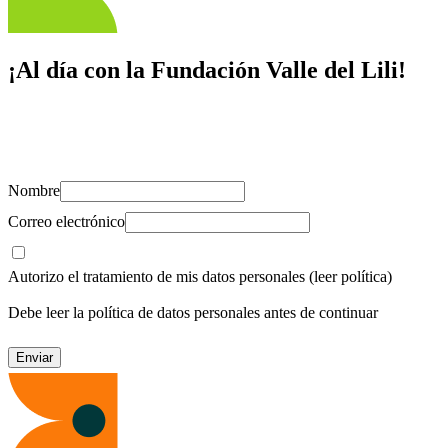
¡Al día con la Fundación Valle del Lili!
Suscríbete y recibe novedades, consejos de salud, artículos, videos y
recursos para cuidar de ti y los tuyos.
Nombre
Correo electrónico
Autorizo el tratamiento de mis datos personales
(leer política)
Debe leer la política de datos personales antes de continuar