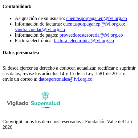
Contabilidad:
Asignación de su usuario:
cuentasporpagar.ep@fvl.org.co
Información de facturas:
cuentasporpagar.ep@fvl.org.co;
sandra.cuellar@fvl.org.co
Información de pagos:
proveedorestesoreria@fvl.org.co
Factura electrónica:
factura_electronica@fvl.org.co
Datos personales:
Si desea ejercer su derecho a conocer, actualizar, rectificar o suprimir
sus datos, revise los artículos 14 y 15 de la Ley 1581 de 2012 o
envíe un correo a:
datospersonales@fvl.org.co
Copyright todos los derechos reservados - Fundación Valle del Lili
2026