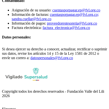
Contabilidad:
Asignación de su usuario:
cuentasporpagar.ep@fvl.org.co
Información de facturas:
cuentasporpagar.ep@fvl.org.co;
sandra.cuellar@fvl.org.co
Información de pagos:
proveedorestesoreria@fvl.org.co
Factura electrónica:
factura_electronica@fvl.org.co
Datos personales:
Si desea ejercer su derecho a conocer, actualizar, rectificar o suprimir
sus datos, revise los artículos 14 y 15 de la Ley 1581 de 2012 o
envíe un correo a:
datospersonales@fvl.org.co
Copyright todos los derechos reservados - Fundación Valle del Lili
2026
Síguenos