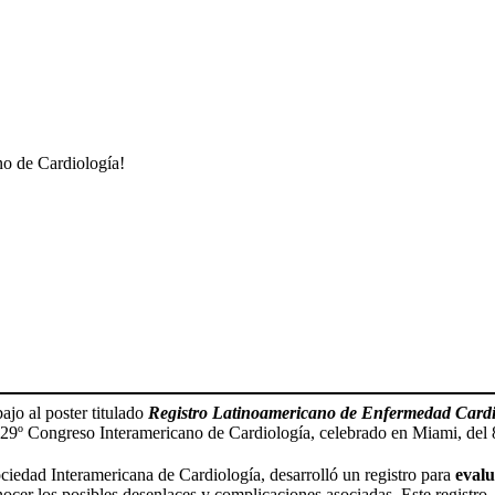
no de Cardiología!
jo al poster titulado
Registro Latinoamericano de Enfermedad Car
l 29º Congreso Interamericano de Cardiología, celebrado en Miami, del 8
ociedad Interamericana de Cardiología, desarrolló un registro para
evalu
ocer los posibles desenlaces y complicaciones asociadas. Este registro