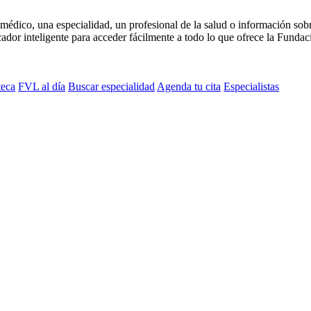
médico, una especialidad, un profesional de la salud o información sob
dor inteligente para acceder fácilmente a todo lo que ofrece la Fundaci
teca
FVL al día
Buscar especialidad
Agenda tu cita
Especialistas