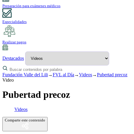
Preparación para exámenes médicos
Especialidades
Realizar pagos
Destacados
Fundación Valle del Lili
→
FVL al Día
→
Videos
→
Pubertad precoz
Video
Pubertad precoz
Videos
Comparte este contenido