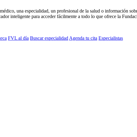
médico, una especialidad, un profesional de la salud o información sob
dor inteligente para acceder fácilmente a todo lo que ofrece la Fundaci
teca
FVL al día
Buscar especialidad
Agenda tu cita
Especialistas