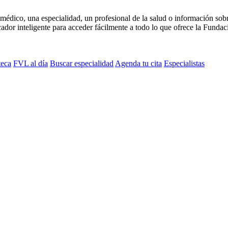
médico, una especialidad, un profesional de la salud o información sob
dor inteligente para acceder fácilmente a todo lo que ofrece la Fundaci
teca
FVL al día
Buscar especialidad
Agenda tu cita
Especialistas