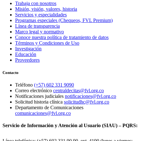
Trabaja con nosotros
Misión, visión, valores, historia
Servicios y especialidades
Programas especiales (Chequeos, FVL Premium)
Línea de transparencia
Marco legal y normativo
Conoce nuestra política de tratamiento de datos
Términos y Condiciones de Uso
Investigación
Educación
Proveedores
Contacto
Teléfono
(+57) 602 331 9090
Correo electrónico
centraldecitas@fvl.org.co
Notificaciones judiciales
notificaciones@fvl.org.co
Solicitud historia clínica
solicitudhc@fvl.org.co
Departamento de Comunicaciones
comunicaciones@fvl.org.co
Servicio de Información y Atención al Usuario (SIAU) – PQRS:
Línea telefónica: (+57) 602 331 90 90, ext. 4190 (lunes a viernes: