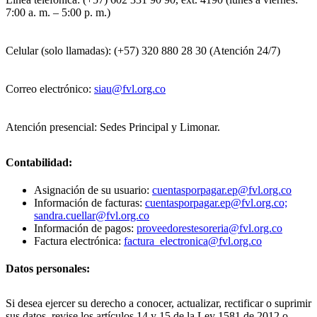
7:00 a. m. – 5:00 p. m.)
Celular (solo llamadas): (+57) 320 880 28 30 (Atención 24/7)
Correo electrónico:
siau@fvl.org.co
Atención presencial: Sedes Principal y Limonar.
Contabilidad:
Asignación de su usuario:
cuentasporpagar.ep@fvl.org.co
Información de facturas:
cuentasporpagar.ep@fvl.org.co;
sandra.cuellar@fvl.org.co
Información de pagos:
proveedorestesoreria@fvl.org.co
Factura electrónica:
factura_electronica@fvl.org.co
Datos personales:
Si desea ejercer su derecho a conocer, actualizar, rectificar o suprimir
sus datos, revise los artículos 14 y 15 de la Ley 1581 de 2012 o