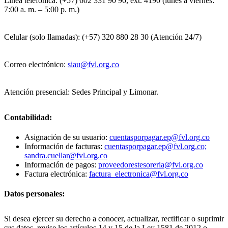
Línea telefónica: (+57) 602 331 90 90, ext. 4190 (lunes a viernes:
7:00 a. m. – 5:00 p. m.)
Celular (solo llamadas): (+57) 320 880 28 30 (Atención 24/7)
Correo electrónico:
siau@fvl.org.co
Atención presencial: Sedes Principal y Limonar.
Contabilidad:
Asignación de su usuario:
cuentasporpagar.ep@fvl.org.co
Información de facturas:
cuentasporpagar.ep@fvl.org.co;
sandra.cuellar@fvl.org.co
Información de pagos:
proveedorestesoreria@fvl.org.co
Factura electrónica:
factura_electronica@fvl.org.co
Datos personales:
Si desea ejercer su derecho a conocer, actualizar, rectificar o suprimir
sus datos, revise los artículos 14 y 15 de la Ley 1581 de 2012 o