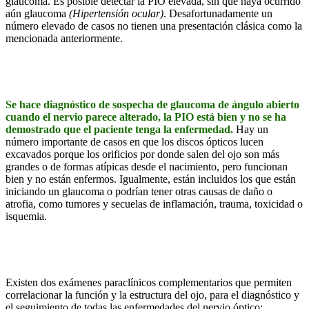
glaucoma. Es posible detectar la PIO elevada, sin que haya ocurrido
aún glaucoma
(Hipertensión ocular)
. Desafortunadamente un
número elevado de casos no tienen una presentación clásica como la
mencionada anteriormente.
Se hace diagnóstico de sospecha de glaucoma de ángulo abierto
cuando el nervio parece alterado, la PIO está bien y no se ha
demostrado que el paciente tenga la enfermedad.
Hay un
número importante de casos en que los discos ópticos lucen
excavados porque los orificios por donde salen del ojo son más
grandes o de formas atípicas desde el nacimiento, pero funcionan
bien y no están enfermos. Igualmente, están incluidos los que están
iniciando un glaucoma o podrían tener otras causas de daño o
atrofia, como tumores y secuelas de inflamación, trauma, toxicidad o
isquemia.
Existen dos exámenes paraclínicos complementarios que permiten
correlacionar la función y la estructura del ojo, para el diagnóstico y
el seguimiento de todas las enfermedades del nervio óptico: