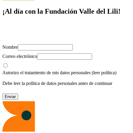
¡Al día con la Fundación Valle del Lili!
Suscríbete y recibe novedades, consejos de salud, artículos, videos y
recursos para cuidar de ti y los tuyos.
Nombre
Correo electrónico
Autorizo el tratamiento de mis datos personales
(leer política)
Debe leer la política de datos personales antes de continuar