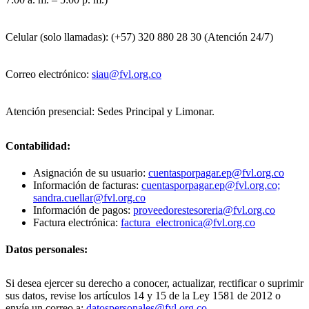
Celular (solo llamadas): (+57) 320 880 28 30 (Atención 24/7)
Correo electrónico:
siau@fvl.org.co
Atención presencial: Sedes Principal y Limonar.
Contabilidad:
Asignación de su usuario:
cuentasporpagar.ep@fvl.org.co
Información de facturas:
cuentasporpagar.ep@fvl.org.co;
sandra.cuellar@fvl.org.co
Información de pagos:
proveedorestesoreria@fvl.org.co
Factura electrónica:
factura_electronica@fvl.org.co
Datos personales:
Si desea ejercer su derecho a conocer, actualizar, rectificar o suprimir
sus datos, revise los artículos 14 y 15 de la Ley 1581 de 2012 o
envíe un correo a:
datospersonales@fvl.org.co