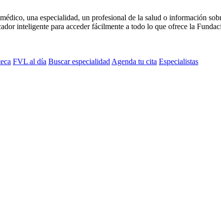
médico, una especialidad, un profesional de la salud o información sob
dor inteligente para acceder fácilmente a todo lo que ofrece la Fundaci
teca
FVL al día
Buscar especialidad
Agenda tu cita
Especialistas