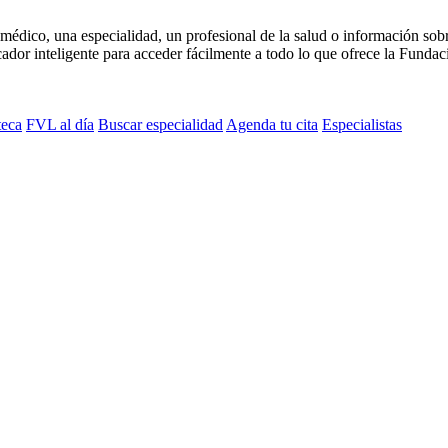
médico, una especialidad, un profesional de la salud o información sob
dor inteligente para acceder fácilmente a todo lo que ofrece la Fundaci
teca
FVL al día
Buscar especialidad
Agenda tu cita
Especialistas