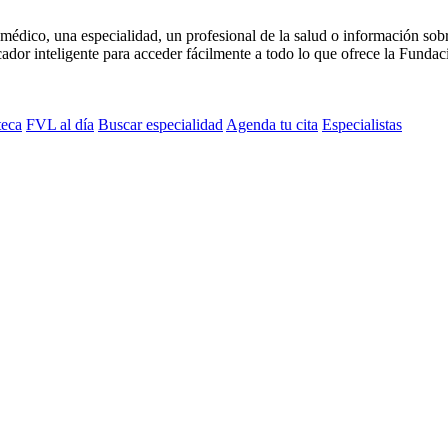
médico, una especialidad, un profesional de la salud o información sob
dor inteligente para acceder fácilmente a todo lo que ofrece la Fundaci
teca
FVL al día
Buscar especialidad
Agenda tu cita
Especialistas