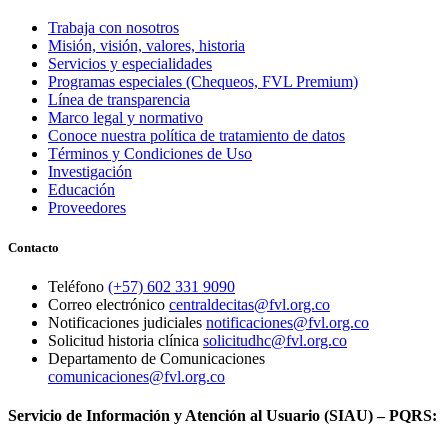
Trabaja con nosotros
Misión, visión, valores, historia
Servicios y especialidades
Programas especiales (Chequeos, FVL Premium)
Línea de transparencia
Marco legal y normativo
Conoce nuestra política de tratamiento de datos
Términos y Condiciones de Uso
Investigación
Educación
Proveedores
Contacto
Teléfono
(+57) 602 331 9090
Correo electrónico
centraldecitas@fvl.org.co
Notificaciones judiciales
notificaciones@fvl.org.co
Solicitud historia clínica
solicitudhc@fvl.org.co
Departamento de Comunicaciones
comunicaciones@fvl.org.co
Servicio de Información y Atención al Usuario (SIAU) – PQRS: