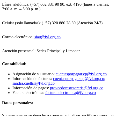
Línea telefónica: (+57) 602 331 90 90, ext. 4190 (lunes a viernes:
7:00 a. m. – 5:00 p. m.)
Celular (solo llamadas): (+57) 320 880 28 30 (Atención 24/7)
Correo electrónico:
siau@fvl.org.co
Atención presencial: Sedes Principal y Limonar.
Contabilidad:
Asignación de su usuario:
cuentasporpagar.ep@fvl.org.co
Información de facturas:
cuentasporpagar.ep@fvl.org.co;
sandra.cuellar@fvl.org.co
Información de pagos:
proveedorestesoreria@fvl.org.co
Factura electrónica:
factura_electronica@fvl.org.co
Datos personales:
Si desea ejercer su derecho a conocer, actualizar, rectificar o suprimir