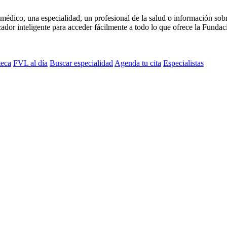
médico, una especialidad, un profesional de la salud o información sob
dor inteligente para acceder fácilmente a todo lo que ofrece la Fundaci
teca
FVL al día
Buscar especialidad
Agenda tu cita
Especialistas