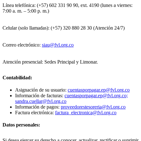
Línea telefónica: (+57) 602 331 90 90, ext. 4190 (lunes a viernes:
7:00 a. m. – 5:00 p. m.)
Celular (solo llamadas): (+57) 320 880 28 30 (Atención 24/7)
Correo electrónico:
siau@fvl.org.co
Atención presencial: Sedes Principal y Limonar.
Contabilidad:
Asignación de su usuario:
cuentasporpagar.ep@fvl.org.co
Información de facturas:
cuentasporpagar.ep@fvl.org.co;
sandra.cuellar@fvl.org.co
Información de pagos:
proveedorestesoreria@fvl.org.co
Factura electrónica:
factura_electronica@fvl.org.co
Datos personales:
Si desea ejercer su derecho a conocer, actualizar, rectificar o suprimir