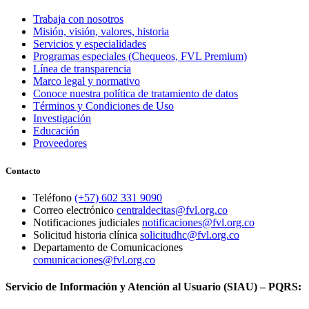
Trabaja con nosotros
Misión, visión, valores, historia
Servicios y especialidades
Programas especiales (Chequeos, FVL Premium)
Línea de transparencia
Marco legal y normativo
Conoce nuestra política de tratamiento de datos
Términos y Condiciones de Uso
Investigación
Educación
Proveedores
Contacto
Teléfono
(+57) 602 331 9090
Correo electrónico
centraldecitas@fvl.org.co
Notificaciones judiciales
notificaciones@fvl.org.co
Solicitud historia clínica
solicitudhc@fvl.org.co
Departamento de Comunicaciones
comunicaciones@fvl.org.co
Servicio de Información y Atención al Usuario (SIAU) – PQRS: