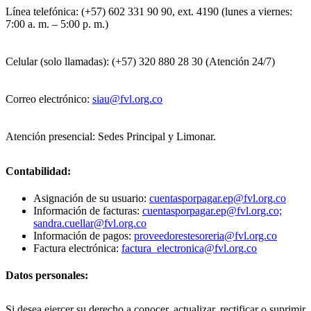
Línea telefónica: (+57) 602 331 90 90, ext. 4190 (lunes a viernes:
7:00 a. m. – 5:00 p. m.)
Celular (solo llamadas): (+57) 320 880 28 30 (Atención 24/7)
Correo electrónico:
siau@fvl.org.co
Atención presencial: Sedes Principal y Limonar.
Contabilidad:
Asignación de su usuario:
cuentasporpagar.ep@fvl.org.co
Información de facturas:
cuentasporpagar.ep@fvl.org.co;
sandra.cuellar@fvl.org.co
Información de pagos:
proveedorestesoreria@fvl.org.co
Factura electrónica:
factura_electronica@fvl.org.co
Datos personales:
Si desea ejercer su derecho a conocer, actualizar, rectificar o suprimir