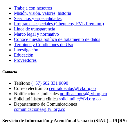
Trabaja con nosotros
Misión, visión, valores, historia
Servicios y especialidades
Programas especiales (Chequeos, FVL Premium)
Línea de transparencia
Marco legal y normativo
Conoce nuestra política de tratamiento de datos
Términos y Condiciones de Uso
Investigación
Educación
Proveedores
Contacto
Teléfono
(+57) 602 331 9090
Correo electrónico
centraldecitas@fvl.org.co
Notificaciones judiciales
notificaciones@fvl.org.co
Solicitud historia clínica
solicitudhc@fvl.org.co
Departamento de Comunicaciones
comunicaciones@fvl.org.co
Servicio de Información y Atención al Usuario (SIAU) – PQRS: