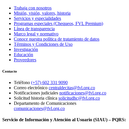
Trabaja con nosotros
Misión, visión, valores, historia
Servicios y especialidades
Programas especiales (Chequeos, FVL Premium)
Línea de transparencia
Marco legal y normativo
Conoce nuestra política de tratamiento de datos
Términos y Condiciones de Uso
Investigación
Educación
Proveedores
Contacto
Teléfono
(+57) 602 331 9090
Correo electrónico
centraldecitas@fvl.org.co
Notificaciones judiciales
notificaciones@fvl.org.co
Solicitud historia clínica
solicitudhc@fvl.org.co
Departamento de Comunicaciones
comunicaciones@fvl.org.co
Servicio de Información y Atención al Usuario (SIAU) – PQRS: