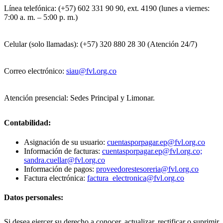
Línea telefónica: (+57) 602 331 90 90, ext. 4190 (lunes a viernes:
7:00 a. m. – 5:00 p. m.)
Celular (solo llamadas): (+57) 320 880 28 30 (Atención 24/7)
Correo electrónico:
siau@fvl.org.co
Atención presencial: Sedes Principal y Limonar.
Contabilidad:
Asignación de su usuario:
cuentasporpagar.ep@fvl.org.co
Información de facturas:
cuentasporpagar.ep@fvl.org.co;
sandra.cuellar@fvl.org.co
Información de pagos:
proveedorestesoreria@fvl.org.co
Factura electrónica:
factura_electronica@fvl.org.co
Datos personales:
Si desea ejercer su derecho a conocer, actualizar, rectificar o suprimir