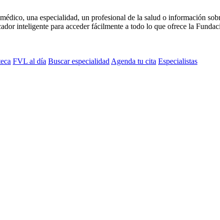
médico, una especialidad, un profesional de la salud o información sob
dor inteligente para acceder fácilmente a todo lo que ofrece la Fundaci
teca
FVL al día
Buscar especialidad
Agenda tu cita
Especialistas