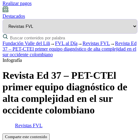
Realizar pagos
Destacados
Fundación Valle del Lili
→
FVL al Día
→
Revistas FVL
→
Revista Ed
37 – PET-CTEl primer equipo diagnóstico de alta complejidad en el
sur occidente colombiano
Infografía
Revista Ed 37 – PET-CTEl
primer equipo diagnóstico de
alta complejidad en el sur
occidente colombiano
Revistas FVL
Comparte este contenido