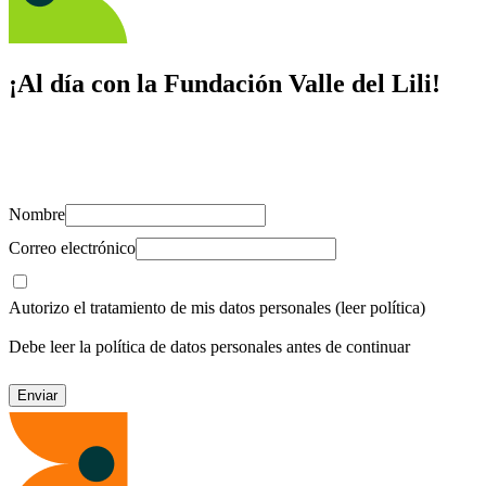
¡Al día con la Fundación Valle del Lili!
Suscríbete y recibe novedades, consejos de salud, artículos, videos y
recursos para cuidar de ti y los tuyos.
Nombre
Correo electrónico
Autorizo el tratamiento de mis datos personales
(leer política)
Debe leer la política de datos personales antes de continuar