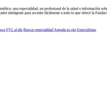
médico, una especialidad, un profesional de la salud o información sob
dor inteligente para acceder fácilmente a todo lo que ofrece la Fundaci
teca
FVL al día
Buscar especialidad
Agenda tu cita
Especialistas