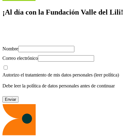
¡Al día con la Fundación Valle del Lili!
Suscríbete y recibe novedades, consejos de salud, artículos, videos y
recursos para cuidar de ti y los tuyos.
Nombre
Correo electrónico
Autorizo el tratamiento de mis datos personales
(leer política)
Debe leer la política de datos personales antes de continuar