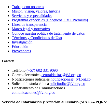
Trabaja con nosotros
Misión, visión, valores, historia
Servicios y especialidades
Programas especiales (Chequeos, FVL Premium)
Línea de transparencia
Marco legal y normativo
Conoce nuestra política de tratamiento de datos
Términos y Condiciones de Uso
Investigación
Educación
Proveedores
Contacto
Teléfono
(+57) 602 331 9090
Correo electrónico
centraldecitas@fvl.org.co
Notificaciones judiciales
notificaciones@fvl.org.co
Solicitud historia clínica
solicitudhc@fvl.org.co
Departamento de Comunicaciones
comunicaciones@fvl.org.co
Servicio de Información y Atención al Usuario (SIAU) – PQRS: