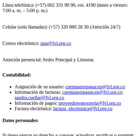
Línea telefónica: (+57) 602 331 90 90, ext. 4190 (lunes a viernes:
7:00 a. m. – 5:00 p. m.)
Celular (solo llamadas): (+57) 320 880 28 30 (Atención 24/7)
Correo electrónico:
siau@fvl.org.co
Atención presencial: Sedes Principal y Limonar.
Contabilidad:
Asignación de su usuario:
cuentasporpagar.ep@fvl.org.co
Información de facturas:
cuentasporpagar.ep@fvl.org.co;
sandra.cuellar@fvl.org.co
Información de pagos:
proveedorestesoreria@fvl.org.co
Factura electrónica:
factura_electronica@fvl.org.co
Datos personales:
Si desea ejercer su derecho a conocer, actualizar, rectificar o suprimir