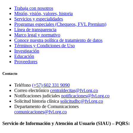
Trabaja con nosotros
Misión, visión, valores, historia
Servicios y especialidades
Programas especiales (Chequeos, FVL Premium)
Línea de transparencia
Marco legal y normativo
Conoce nuestra política de tratamiento de datos
Términos y Condiciones de Uso
Investigación
Educación
Proveedores
Contacto
Teléfono
(+57) 602 331 9090
Correo electrónico
centraldecitas@fvl.org.co
Notificaciones judiciales
notificaciones@fvl.org.co
Solicitud historia clínica
solicitudhc@fvl.org.co
Departamento de Comunicaciones
comunicaciones@fvl.org.co
Servicio de Información y Atención al Usuario (SIAU) – PQRS: