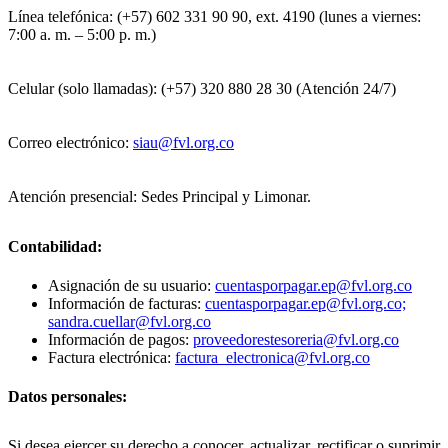
Línea telefónica: (+57) 602 331 90 90, ext. 4190 (lunes a viernes:
7:00 a. m. – 5:00 p. m.)
Celular (solo llamadas): (+57) 320 880 28 30 (Atención 24/7)
Correo electrónico:
siau@fvl.org.co
Atención presencial: Sedes Principal y Limonar.
Contabilidad:
Asignación de su usuario:
cuentasporpagar.ep@fvl.org.co
Información de facturas:
cuentasporpagar.ep@fvl.org.co;
sandra.cuellar@fvl.org.co
Información de pagos:
proveedorestesoreria@fvl.org.co
Factura electrónica:
factura_electronica@fvl.org.co
Datos personales:
Si desea ejercer su derecho a conocer, actualizar, rectificar o suprimir