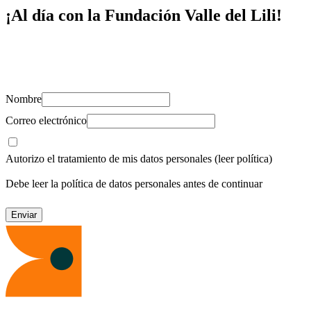
¡Al día con la Fundación Valle del Lili!
Suscríbete y recibe novedades, consejos de salud, artículos, videos y
recursos para cuidar de ti y los tuyos.
Nombre
Correo electrónico
Autorizo el tratamiento de mis datos personales
(leer política)
Debe leer la política de datos personales antes de continuar