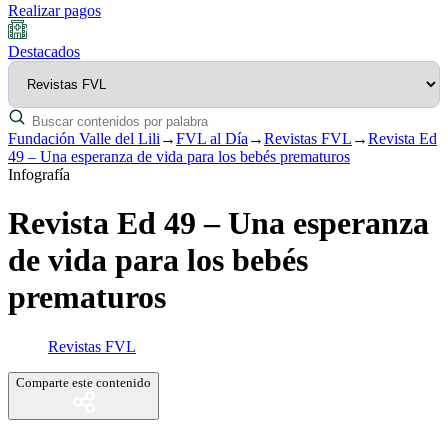
Realizar pagos
Destacados
Fundación Valle del Lili
→
FVL al Día
→
Revistas FVL
→
Revista Ed
49 – Una esperanza de vida para los bebés prematuros
Infografía
Revista Ed 49 – Una esperanza
de vida para los bebés
prematuros
Revistas FVL
Comparte este contenido