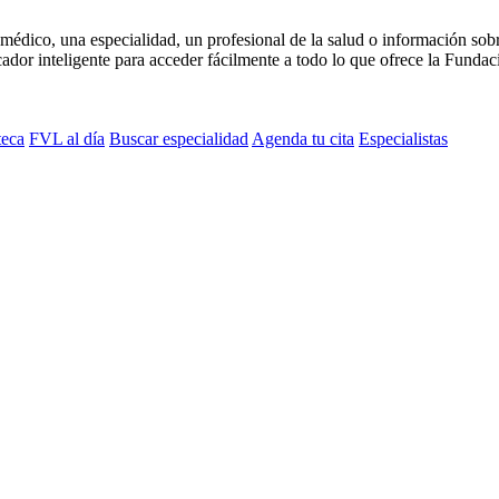
médico, una especialidad, un profesional de la salud o información sob
dor inteligente para acceder fácilmente a todo lo que ofrece la Fundaci
teca
FVL al día
Buscar especialidad
Agenda tu cita
Especialistas