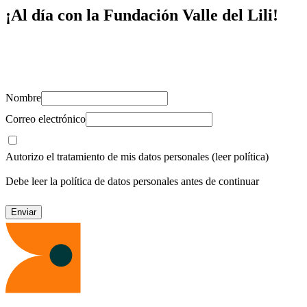
¡Al día con la Fundación Valle del Lili!
Suscríbete y recibe novedades, consejos de salud, artículos, videos y
recursos para cuidar de ti y los tuyos.
Nombre
Correo electrónico
Autorizo el tratamiento de mis datos personales
(leer política)
Debe leer la política de datos personales antes de continuar