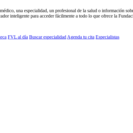
médico, una especialidad, un profesional de la salud o información sob
dor inteligente para acceder fácilmente a todo lo que ofrece la Fundaci
teca
FVL al día
Buscar especialidad
Agenda tu cita
Especialistas