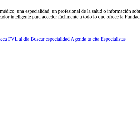
médico, una especialidad, un profesional de la salud o información sob
dor inteligente para acceder fácilmente a todo lo que ofrece la Fundaci
teca
FVL al día
Buscar especialidad
Agenda tu cita
Especialistas