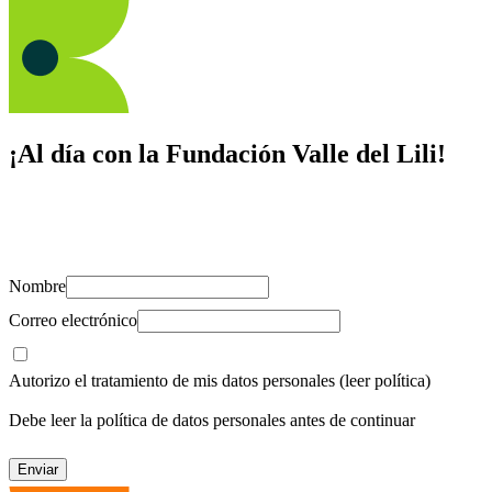
¡Al día con la Fundación Valle del Lili!
Suscríbete y recibe novedades, consejos de salud, artículos, videos y
recursos para cuidar de ti y los tuyos.
Nombre
Correo electrónico
Autorizo el tratamiento de mis datos personales
(leer política)
Debe leer la política de datos personales antes de continuar