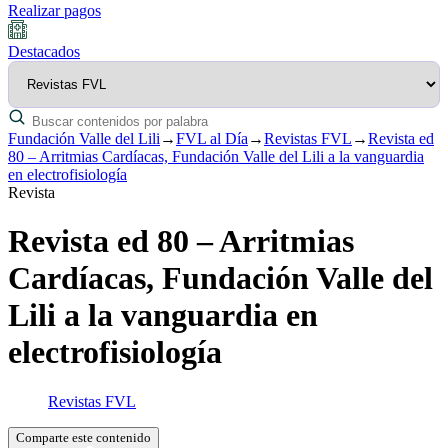
Realizar pagos
Destacados
Fundación Valle del Lili
→
FVL al Día
→
Revistas FVL
→
Revista ed
80 – Arritmias Cardíacas, Fundación Valle del Lili a la vanguardia
en electrofisiología
Revista
Revista ed 80 – Arritmias
Cardíacas, Fundación Valle del
Lili a la vanguardia en
electrofisiología
Revistas FVL
Comparte este contenido