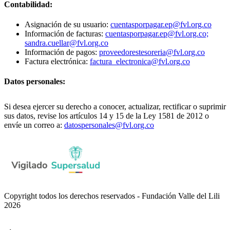
Contabilidad:
Asignación de su usuario:
cuentasporpagar.ep@fvl.org.co
Información de facturas:
cuentasporpagar.ep@fvl.org.co;
sandra.cuellar@fvl.org.co
Información de pagos:
proveedorestesoreria@fvl.org.co
Factura electrónica:
factura_electronica@fvl.org.co
Datos personales:
Si desea ejercer su derecho a conocer, actualizar, rectificar o suprimir
sus datos, revise los artículos 14 y 15 de la Ley 1581 de 2012 o
envíe un correo a:
datospersonales@fvl.org.co
Copyright todos los derechos reservados - Fundación Valle del Lili
2026