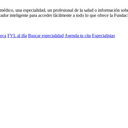
médico, una especialidad, un profesional de la salud o información sob
dor inteligente para acceder fácilmente a todo lo que ofrece la Fundaci
teca
FVL al día
Buscar especialidad
Agenda tu cita
Especialistas