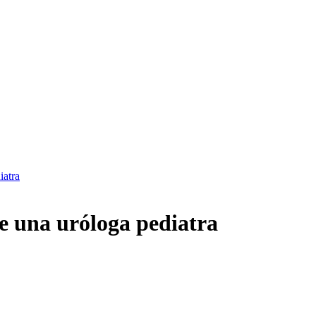
iatra
de una uróloga pediatra