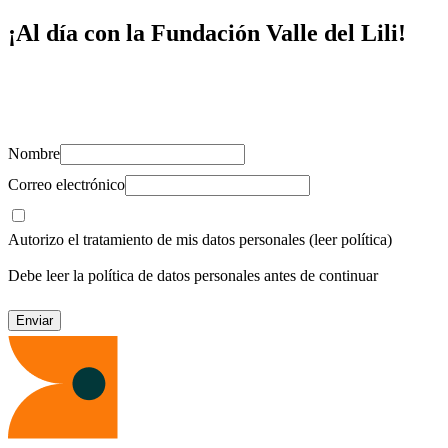
¡Al día con la Fundación Valle del Lili!
Suscríbete y recibe novedades, consejos de salud, artículos, videos y
recursos para cuidar de ti y los tuyos.
Nombre
Correo electrónico
Autorizo el tratamiento de mis datos personales
(leer política)
Debe leer la política de datos personales antes de continuar