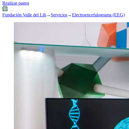
Realizar pagos
Fundación Valle del Lili
→
Servicios
→
Electroencefalograma (EEG)