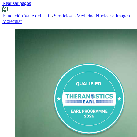
Realizar pagos
Fundación Valle del Lili
→
Servicios
→
Medicina Nuclear e Imagen
Molecular