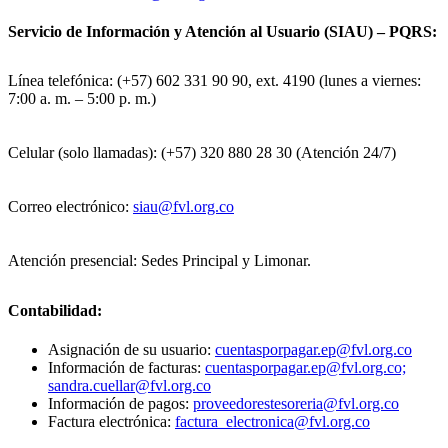
Servicio de Información y Atención al Usuario (SIAU) – PQRS:
Línea telefónica: (+57) 602 331 90 90, ext. 4190 (lunes a viernes:
7:00 a. m. – 5:00 p. m.)
Celular (solo llamadas): (+57) 320 880 28 30 (Atención 24/7)
Correo electrónico:
siau@fvl.org.co
Atención presencial: Sedes Principal y Limonar.
Contabilidad:
Asignación de su usuario:
cuentasporpagar.ep@fvl.org.co
Información de facturas:
cuentasporpagar.ep@fvl.org.co;
sandra.cuellar@fvl.org.co
Información de pagos:
proveedorestesoreria@fvl.org.co
Factura electrónica:
factura_electronica@fvl.org.co