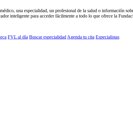
médico, una especialidad, un profesional de la salud o información sob
dor inteligente para acceder fácilmente a todo lo que ofrece la Fundaci
teca
FVL al día
Buscar especialidad
Agenda tu cita
Especialistas