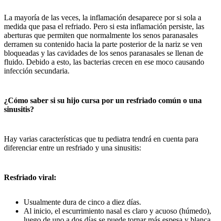
La mayoría de las veces, la inflamación desaparece por si sola a
medida que pasa el refriado. Pero si esta inflamación persiste, las
aberturas que permiten que normalmente los senos paranasales
derramen su contenido hacia la parte posterior de la nariz se ven
bloqueadas y las cavidades de los senos paranasales se llenan de
fluido. Debido a esto, las bacterias crecen en ese moco causando
infección secundaria.
¿Cómo saber si su hijo cursa por un resfriado común o una
sinusitis?
Hay varias características que tu pediatra tendrá en cuenta para
diferenciar entre un resfriado y una sinusitis:
Resfriado viral:
Usualmente dura de cinco a diez días.
Al inicio, el escurrimiento nasal es claro y acuoso (húmedo),
luego de uno a dos días se puede tornar más espesa y blanca,