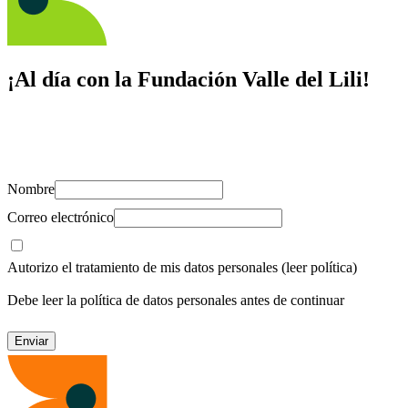
¡Al día con la Fundación Valle del Lili!
Suscríbete y recibe novedades, consejos de salud, artículos, videos y
recursos para cuidar de ti y los tuyos.
Nombre
Correo electrónico
Autorizo el tratamiento de mis datos personales
(leer política)
Debe leer la política de datos personales antes de continuar