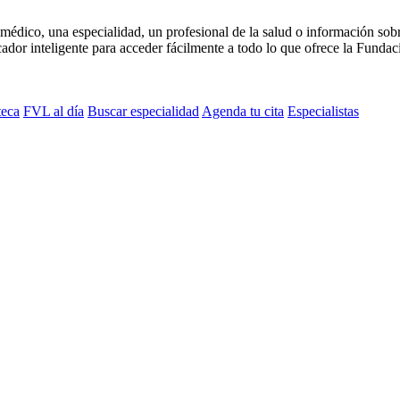
médico, una especialidad, un profesional de la salud o información sob
dor inteligente para acceder fácilmente a todo lo que ofrece la Fundaci
teca
FVL al día
Buscar especialidad
Agenda tu cita
Especialistas