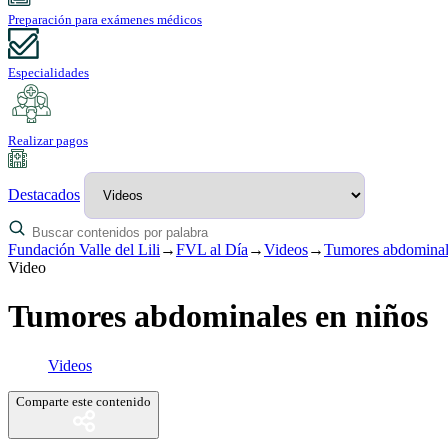
Preparación para exámenes médicos
Especialidades
Realizar pagos
Destacados
Fundación Valle del Lili
→
FVL al Día
→
Videos
→
Tumores abdominal
Video
Tumores abdominales en niños
Videos
Comparte este contenido