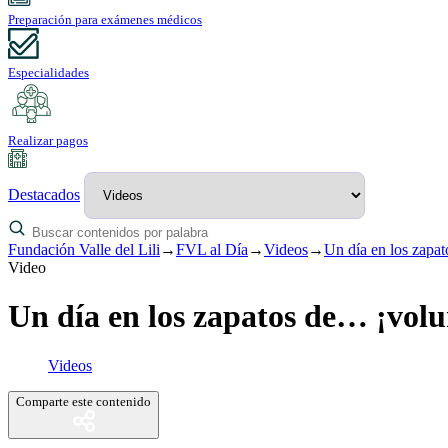
Preparación para exámenes médicos
Especialidades
Realizar pagos
Destacados
Fundación Valle del Lili
→
FVL al Día
→
Videos
→
Un día en los zapa
Video
Un día en los zapatos de… ¡vol
Videos
Comparte este contenido