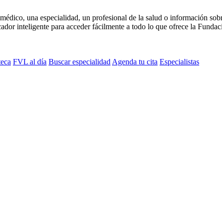
médico, una especialidad, un profesional de la salud o información sob
dor inteligente para acceder fácilmente a todo lo que ofrece la Fundaci
teca
FVL al día
Buscar especialidad
Agenda tu cita
Especialistas