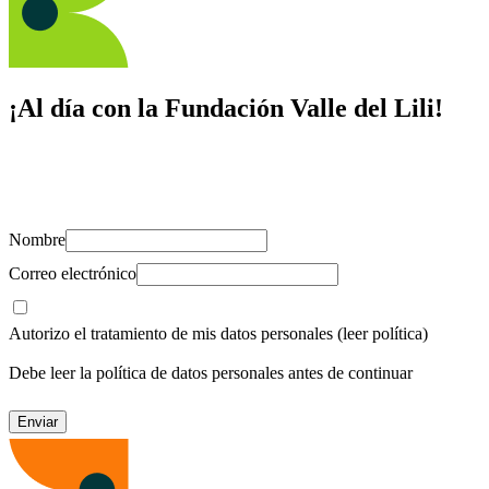
¡Al día con la Fundación Valle del Lili!
Suscríbete y recibe novedades, consejos de salud, artículos, videos y
recursos para cuidar de ti y los tuyos.
Nombre
Correo electrónico
Autorizo el tratamiento de mis datos personales
(leer política)
Debe leer la política de datos personales antes de continuar