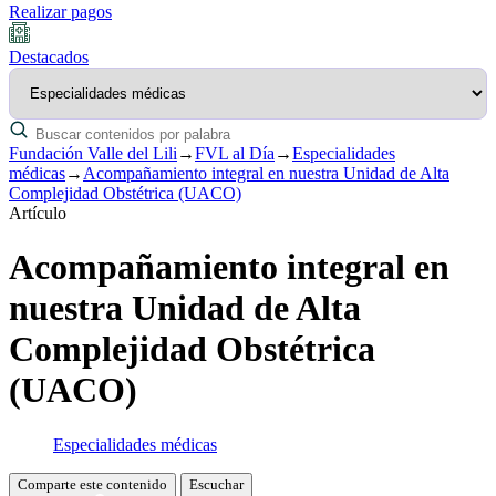
Realizar pagos
Destacados
Fundación Valle del Lili
→
FVL al Día
→
Especialidades
médicas
→
Acompañamiento integral en nuestra Unidad de Alta
Complejidad Obstétrica (UACO)
Artículo
Acompañamiento integral en
nuestra Unidad de Alta
Complejidad Obstétrica
(UACO)
Especialidades médicas
Comparte este contenido
Escuchar