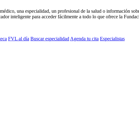
médico, una especialidad, un profesional de la salud o información sob
dor inteligente para acceder fácilmente a todo lo que ofrece la Fundaci
teca
FVL al día
Buscar especialidad
Agenda tu cita
Especialistas