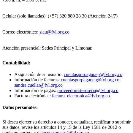
Celular (solo llamadas): (+57) 320 880 28 30 (Atención 24/7)
Correo electrónico:
siau@fvl.org.co
Atención presencial: Sedes Principal y Limonar.
Contabilidad:
Asignación de su usuario:
cuentasporpagar.ep@fvl.org.co
Información de facturas:
cuentasporpagar.ep@fvl.org.co;
sandra.cuellar@fvl.org.co
Información de pagos:
proveedorestesoreria@fvl.org.co
Factura electrónica:
factura_electronica@fvl.org.co
Datos personales:
Si desea ejercer su derecho a conocer, actualizar, rectificar o suprimir
sus datos, revise los artículos 14 y 15 de la Ley 1581 de 2012 o
envíe un correo a:
datospersonales@fvl.org.co