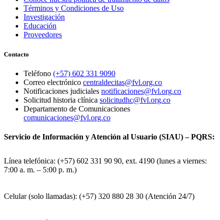
Términos y Condiciones de Uso
Investigación
Educación
Proveedores
Contacto
Teléfono
(+57) 602 331 9090
Correo electrónico
centraldecitas@fvl.org.co
Notificaciones judiciales
notificaciones@fvl.org.co
Solicitud historia clínica
solicitudhc@fvl.org.co
Departamento de Comunicaciones
comunicaciones@fvl.org.co
Servicio de Información y Atención al Usuario (SIAU) – PQRS:
Línea telefónica: (+57) 602 331 90 90, ext. 4190 (lunes a viernes:
7:00 a. m. – 5:00 p. m.)
Celular (solo llamadas): (+57) 320 880 28 30 (Atención 24/7)