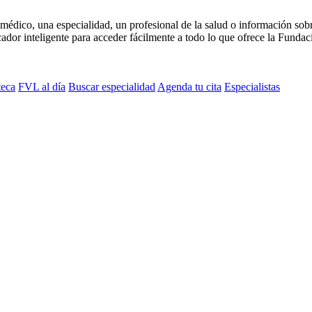
médico, una especialidad, un profesional de la salud o información sob
dor inteligente para acceder fácilmente a todo lo que ofrece la Fundaci
teca
FVL al día
Buscar especialidad
Agenda tu cita
Especialistas