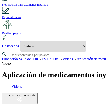
Preparación para exámenes médicos
Especialidades
Realizar pagos
Destacados
Fundación Valle del Lili
→
FVL al Día
→
Videos
→
Aplicación de medic
Video
Aplicación de medicamentos inyec
Videos
Comparte este contenido