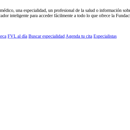
médico, una especialidad, un profesional de la salud o información sob
dor inteligente para acceder fácilmente a todo lo que ofrece la Fundaci
teca
FVL al día
Buscar especialidad
Agenda tu cita
Especialistas